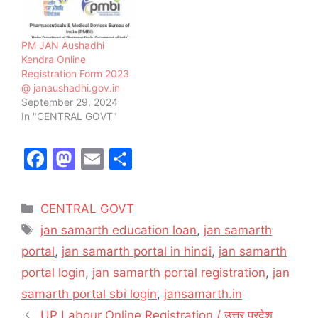
PM JAN Aushadhi
Kendra Online
Registration Form 2023
@ janaushadhi.gov.in
September 29, 2024
In "CENTRAL GOVT"
F
M
E
S
a
a
m
h
c
st
ai
ar
Categories
CENTRAL GOVT
e
o
l
e
Tags
jan samarth education loan
,
jan samarth
b
d
portal
,
jan samarth portal in hindi
,
jan samarth
o
o
portal login
,
jan samarth portal registration
,
jan
o
n
samarth portal sbi login
,
jansamarth.in
k
UP Labour Online Registration / उत्तर प्रदेश