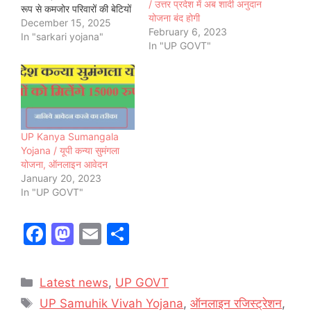
/ उत्तर प्रदेश में अब शादी अनुदान
रूप से कमजोर परिवारों की बेटियों
योजना बंद होगी
(तथा विधवा/परित्यक्ता महिलाओं
December 15, 2025
February 6, 2023
के पुनर्विवाह) के लिए सामूहिक
In "sarkari yojana"
In "UP GOVT"
विवाह कराया जाता है और प्रति
जोड़ा लगभग 1 लाख रुपये तक
की सहायता दी जाती है।
वर्तमान…
UP Kanya Sumangala
Yojana / यूपी कन्या सुमंगला
योजना, ऑनलाइन आवेदन
January 20, 2023
In "UP GOVT"
F
M
E
S
a
a
m
h
c
st
ai
ar
Categories
Latest news
,
UP GOVT
e
o
l
e
Tags
UP Samuhik Vivah Yojana
,
ऑनलाइन रजिस्ट्रेशन
,