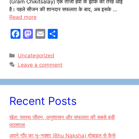
(Gram Chikitsalay) एक ताजी हवा के झोंके की तरह आई
है। पहले सीजन की शानदार सफलता के बाद, अब इसके …
Read more
F
M
E
S
a
a
m
h
c
st
ai
ar
Categories
Uncategorized
e
o
l
e
Leave a comment
b
d
o
o
o
n
Recent Posts
k
खेल: स्वस्थ जीवन, अनुशासन और सफलता की सबसे बड़ी
पाठशाला
अपने गाँव का भू-नक्शा (Bhu Naksha) मोबाइल से कैसे