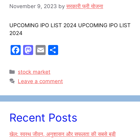
November 9, 2023
by
सरकारी फ्री योजना
UPCOMING IPO LIST 2024 UPCOMING IPO LIST
2024
F
M
E
S
a
a
m
h
c
st
ai
ar
Categories
stock market
e
o
l
e
Leave a comment
b
d
o
o
o
n
Recent Posts
k
खेल: स्वस्थ जीवन, अनुशासन और सफलता की सबसे बड़ी