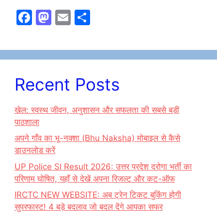
F
M
E
S
a
a
m
h
c
st
ai
ar
e
o
l
e
b
d
Recent Posts
o
o
o
n
खेल: स्वस्थ जीवन, अनुशासन और सफलता की सबसे बड़ी
k
पाठशाला
अपने गाँव का भू-नक्शा (Bhu Naksha) मोबाइल से कैसे
डाउनलोड करें
UP Police SI Result 2026: उत्तर प्रदेश दरोगा भर्ती का
परिणाम घोषित, यहाँ से देखें अपना रिजल्ट और कट-ऑफ
IRCTC NEW WEBSITE: अब ट्रेन टिकट बुकिंग होगी
सुपरफास्ट! 4 बड़े बदलाव जो बदल देंगे आपका सफर