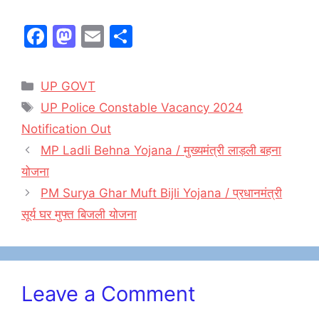
पुलिस सिपाही भर्ती परीक्षा का
आयोजन किया जा रहा है | इस
F
M
E
S
परीक्षा में लगभग 48…
a
a
m
h
c
st
ai
ar
Categories
UP GOVT
e
o
l
e
Tags
UP Police Constable Vacancy 2024
b
d
Notification Out
o
o
MP Ladli Behna Yojana / मुख्यमंत्री लाड़ली बहना
o
n
योजना
k
PM Surya Ghar Muft Bijli Yojana / प्रधानमंत्री
सूर्य घर मुफ्त बिजली योजना
Leave a Comment