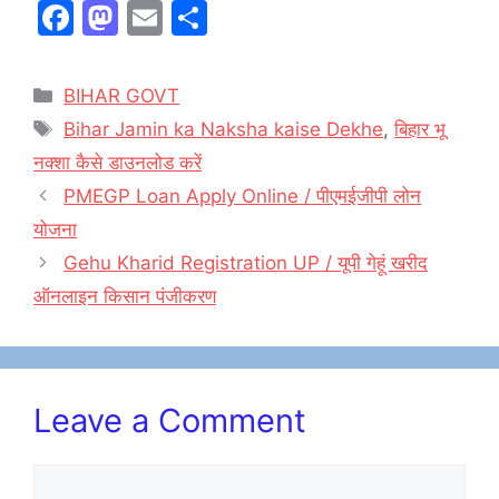
F
M
E
S
a
a
m
h
c
st
ai
ar
Categories
BIHAR GOVT
e
o
l
e
Tags
Bihar Jamin ka Naksha kaise Dekhe
,
बिहार भू
b
d
नक्शा कैसे डाउनलोड करें
o
o
PMEGP Loan Apply Online / पीएमईजीपी लोन
o
n
योजना
k
Gehu Kharid Registration UP / यूपी गेहूं खरीद
ऑनलाइन किसान पंजीकरण
Leave a Comment
Comment