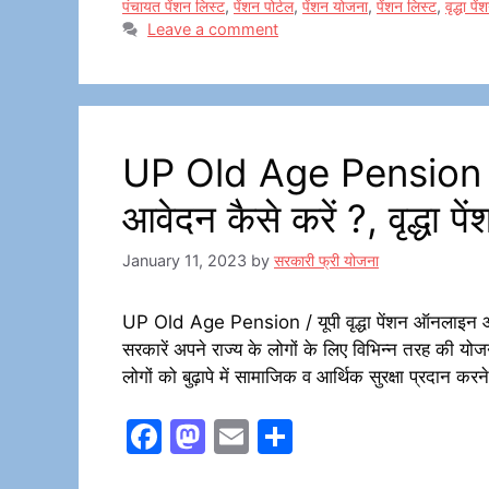
o
n
पंचायत पेंशन लिस्ट
,
पेंशन पोर्टल
,
पेंशन योजना
,
पेंशन लिस्ट
,
वृद्धा पे
Leave a comment
k
UP Old Age Pension / य
आवेदन कैसे करें ?, वृद्धा प
January 11, 2023
by
सरकारी फ्री योजना
UP Old Age Pension / यूपी वृद्धा पेंशन ऑनलाइन आवेदन
सरकारें अपने राज्य के लोगों के लिए विभिन्न तरह की योजनाय
लोगों को बुढ़ापे में सामाजिक व आर्थिक सुरक्षा प्रदान कर
F
M
E
S
a
a
m
h