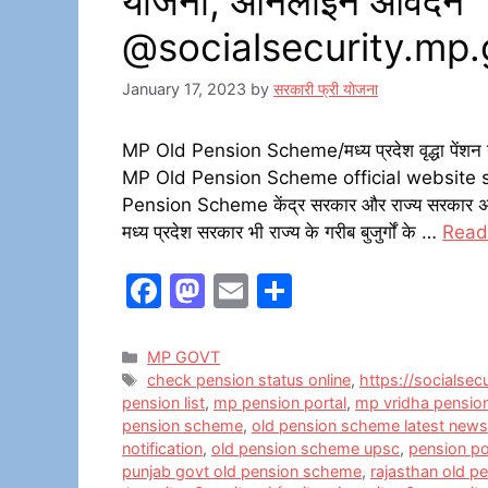
योजना, ऑनलाइन आवेदन
@
socialsecurity.mp.
January 17, 2023
by
सरकारी फ्री योजना
MP Old Pension Scheme/मध्य प्रदेश वृद्धा पे
MP Old Pension Scheme official website s
Pension Scheme केंद्र सरकार और राज्य सरकार अपन
मध्य प्रदेश सरकार भी राज्य के गरीब बुजुर्गों के …
Read
F
M
E
S
a
a
m
h
c
st
ai
ar
Categories
MP GOVT
Tags
check pension status online
,
https://socialse
e
o
l
e
pension list
,
mp pension portal
,
mp vridha pensio
b
d
pension scheme
,
old pension scheme latest news
notification
,
old pension scheme upsc
,
pension po
o
o
punjab govt old pension scheme
,
rajasthan old 