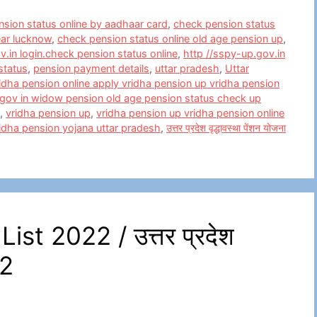
sion status online by aadhaar card
,
check pension status
ear lucknow
,
check pension status online old age pension up
,
v.in login.check pension status online
,
http //sspy-up.gov.in
status
,
pension payment details
,
uttar pradesh
,
Uttar
idha pension online apply vridha pension up vridha pension
 gov in widow pension old age pension status check up
,
vridha pension up
,
vridha pension up vridha pension online
ridha pension yojana uttar pradesh
,
उत्तर प्रदेश वृद्धावस्था पेंशन योजना
st 2022 / उत्तर प्रदेश
22