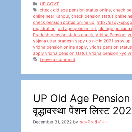
c
st
ai
ar
Categories
UP GOVT
Tags
check old age pension status online
,
check pen
e
o
l
e
online near Kanpur
,
check pension status online n
b
d
check pension status online up
,
http //sspy-up.go
registration
,
old age pension list
,
old age pension 
o
o
Pradesh pension status check
,
Vridha Pension
,
vr
o
n
yojana uttar pradesh sspy up nic in 2021 sspy up
vridha pension online apply
,
vridha pension status
k
apply vridha pension status vridha pension kyc v
Leave a comment
UP Old Age Pension Li
वृद्धावस्था पेंशन लिस्ट 20
December 31, 2022
by
सरकारी फ्री योजना