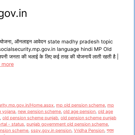
gov.in
ंशन योजना, ऑनलाइन आवेदन state madhy pradesh topic
ocialsecurity.mp.gov.in language hindi MP Old
ी जनता की भलाई के लिए कई तरह की योजनायें लाती रहती है |
 more
curity.mp.gov.in/Home.aspx
,
mp old pension scheme
,
mp
n yojana
,
new pension scheme
,
old age pension
,
old age
,
old pension scheme punjab
,
old pension scheme punjab
rtal - status
,
punjab government old pension scheme
,
pension scheme
,
sspy.gov.in pension
,
Vridha Pension
,
ग्राम