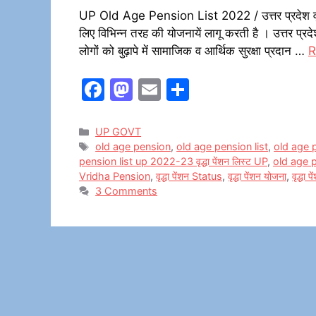
UP Old Age Pension List 2022 / उत्तर प्रदेश वृद्धा
लिए विभिन्न तरह की योजनायें लागू करती है । उत्तर प्रदेश
लोगों को बुढ़ापे में सामाजिक व आर्थिक सुरक्षा प्रदान …
R
F
M
E
S
a
a
m
h
c
st
ai
ar
Categories
UP GOVT
Tags
old age pension
,
old age pension list
,
old age p
e
o
l
e
pension list up 2022-23 वृद्धा पेंशन लिस्ट UP
,
old age 
b
d
Vridha Pension
,
वृद्धा पेंशन Status
,
वृद्धा पेंशन योजना
,
वृद्धा
3 Comments
o
o
o
n
k