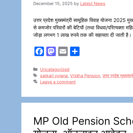
December 15, 2025
by
Latest News
उत्तर प्रदेश मुख्यमंत्री सामूहिक विवाह योजना 2025 म
से कमजोर परिवारों की बेटियों (तथा विधवा/परित्यक्ता मह
जोड़ा लगभग 1 लाख रुपये तक की सहायता दी जाती है। वर्तम
F
M
E
S
a
a
m
h
c
st
ai
ar
Categories
Uncategorized
Tags
sarkari yojana
,
Vridha Pension
,
उत्तर प्रदेश मुख्यम
e
o
l
e
Leave a comment
b
d
o
o
o
n
k
MP Old Pension Scheme/