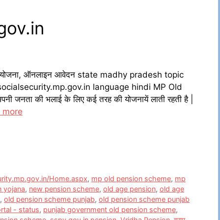
gov.in
ंशन योजना, ऑनलाइन आवेदन state madhy pradesh topic
ocialsecurity.mp.gov.in language hindi MP Old
ी जनता की भलाई के लिए कई तरह की योजनायें लाती रहती है |
 more
curity.mp.gov.in/Home.aspx
,
mp old pension scheme
,
mp
n yojana
,
new pension scheme
,
old age pension
,
old age
,
old pension scheme punjab
,
old pension scheme punjab
rtal - status
,
punjab government old pension scheme
,
pension scheme
,
sspy.gov.in pension
,
Vridha Pension
,
ग्राम