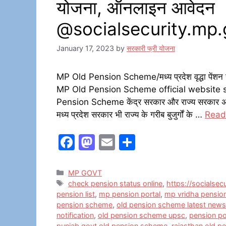
योजना, ऑनलाइन आवेदन
@
socialsecurity.mp.
January 17, 2023
by
सरकारी फ्री योजना
MP Old Pension Scheme/मध्य प्रदेश वृद्धा पे
MP Old Pension Scheme official website s
Pension Scheme केंद्र सरकार और राज्य सरकार अपन
मध्य प्रदेश सरकार भी राज्य के गरीब बुजुर्गों के …
Read
F
M
E
S
a
a
m
h
c
st
ai
ar
Categories
MP GOVT
Tags
check pension status online
,
https://socialse
e
o
l
e
pension list
,
mp pension portal
,
mp vridha pensio
b
d
pension scheme
,
old pension scheme latest news
notification
,
old pension scheme upsc
,
pension po
o
o
punjab govt old pension scheme
,
rajasthan old 