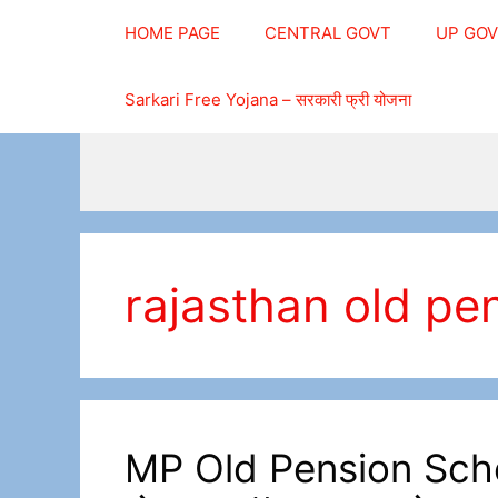
Skip
HOME PAGE
CENTRAL GOVT
UP GO
to
content
Sarkari Free Yojana – सरकारी फ्री योजना
rajasthan old p
MP Old Pension Scheme/