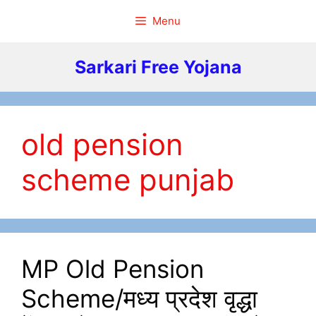
Skip
Menu
to
content
Sarkari Free Yojana
old pension
scheme punjab
MP Old Pension
Scheme/मध्य प्रदेश वृद्धा