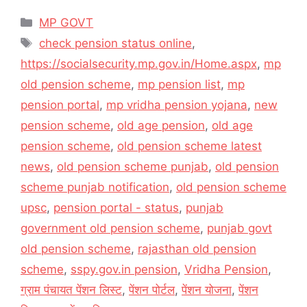
c
st
ai
ar
Categories
MP GOVT
e
o
l
e
Tags
check pension status online
,
b
d
https://socialsecurity.mp.gov.in/Home.aspx
,
mp
o
o
old pension scheme
,
mp pension list
,
mp
o
n
pension portal
,
mp vridha pension yojana
,
new
k
pension scheme
,
old age pension
,
old age
pension scheme
,
old pension scheme latest
news
,
old pension scheme punjab
,
old pension
scheme punjab notification
,
old pension scheme
upsc
,
pension portal - status
,
punjab
government old pension scheme
,
punjab govt
old pension scheme
,
rajasthan old pension
scheme
,
sspy.gov.in pension
,
Vridha Pension
,
ग्राम पंचायत पेंशन लिस्ट
,
पेंशन पोर्टल
,
पेंशन योजना
,
पेंशन