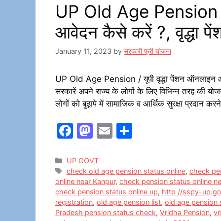
UP Old Age Pension / य
आवेदन कैसे करें ?, वृद्धा प
January 11, 2023
by
सरकारी फ्री योजना
UP Old Age Pension / यूपी वृद्धा पेंशन ऑनलाइन आवेदन
सरकारें अपने राज्य के लोगों के लिए विभिन्न तरह की योजनाय
लोगों को बुढ़ापे में सामाजिक व आर्थिक सुरक्षा प्रदान कर
F
M
E
S
a
a
m
h
c
st
ai
ar
Categories
UP GOVT
Tags
check old age pension status online
,
check pen
e
o
l
e
online near Kanpur
,
check pension status online n
b
d
check pension status online up
,
http //sspy-up.go
registration
,
old age pension list
,
old age pension 
o
o
Pradesh pension status check
,
Vridha Pension
,
vr