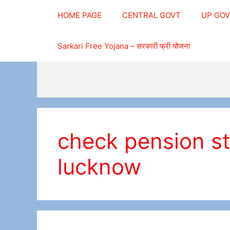
Skip
HOME PAGE
CENTRAL GOVT
UP GO
to
content
Sarkari Free Yojana – सरकारी फ्री योजना
check pension st
lucknow