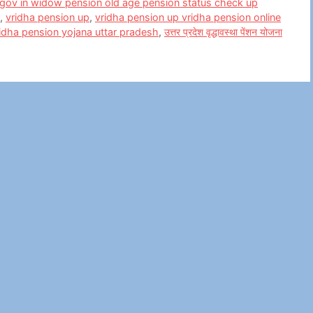
 gov in widow pension old age pension status check up
,
vridha pension up
,
vridha pension up vridha pension online
ridha pension yojana uttar pradesh
,
उत्तर प्रदेश वृद्धावस्था पेंशन योजना