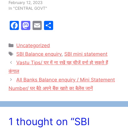
February 12, 2023
In "CENTRAL GOVT"
F
M
E
S
a
a
m
h
c
st
ai
ar
Categories
Uncategorized
e
o
l
e
Tags
SBI Balance enquiry
,
SBI mini statement
b
d
Vastu Tips/ घर में ना रखें यह चीजें वर्ना हो सकते हैं
o
o
कंगाल
o
n
All Banks Balance enquiry / Mini Statement
k
Number/ घर बैठे अपने बैंक खाते का बैलेंस जानें
1 thought on “SBI