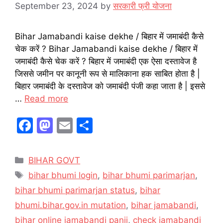
September 23, 2024
by
सरकारी फ्री योजना
Bihar Jamabandi kaise dekhe / बिहार में जमाबंदी कैसे
चेक करें ? Bihar Jamabandi kaise dekhe / बिहार में
जमाबंदी कैसे चेक करें ? बिहार में जमाबंदी एक ऐसा दस्तावेज है
जिससे जमीन पर कानूनी रूप से मालिकाना हक साबित होता है |
बिहार जमाबंदी के दस्तावेज को जमाबंदी पंजी कहा जाता है | इससे
…
Read more
F
M
E
S
a
a
m
h
c
st
ai
ar
Categories
BIHAR GOVT
e
o
l
e
Tags
bihar bhumi login
,
bihar bhumi parimarjan
,
b
d
bihar bhumi parimarjan status
,
bihar
o
o
bhumi.bihar.gov.in mutation
,
bihar jamabandi
,
o
n
bihar online jamabandi panji
,
check jamabandi