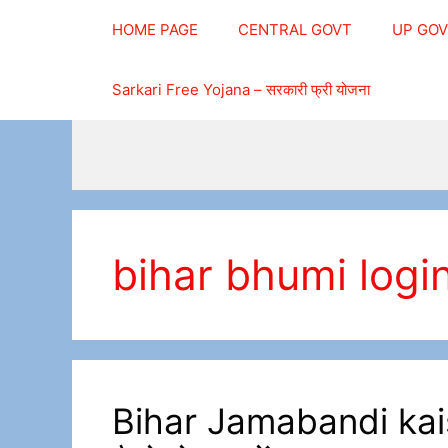
Skip
HOME PAGE
CENTRAL GOVT
UP GO
to
content
Sarkari Free Yojana – सरकारी फ्री योजना
bihar bhumi logi
Bihar Jamabandi kaise 