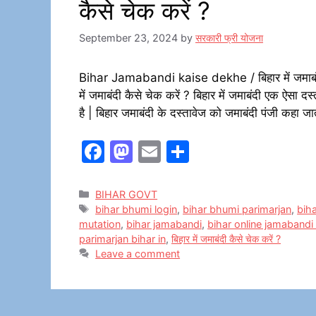
कैसे चेक करें ?
September 23, 2024
by
सरकारी फ्री योजना
Bihar Jamabandi kaise dekhe / बिहार में जमाबं
में जमाबंदी कैसे चेक करें ? बिहार में जमाबंदी एक ऐसा
है | बिहार जमाबंदी के दस्तावेज को जमाबंदी पंजी कहा ज
F
M
E
S
a
a
m
h
c
st
ai
ar
Categories
BIHAR GOVT
Tags
bihar bhumi login
,
bihar bhumi parimarjan
,
bih
e
o
l
e
mutation
,
bihar jamabandi
,
bihar online jamabandi 
b
d
parimarjan bihar in
,
बिहार में जमाबंदी कैसे चेक करें ?
Leave a comment
o
o
o
n
k