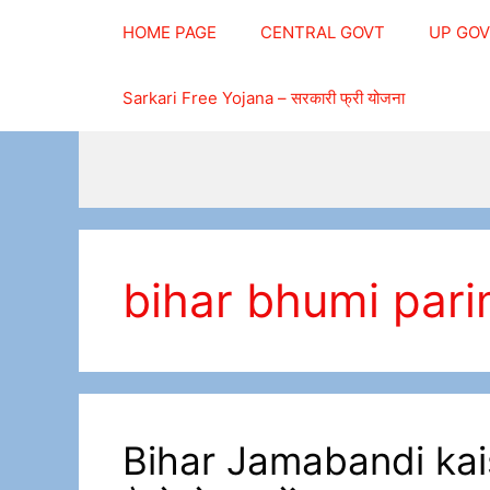
Skip
HOME PAGE
CENTRAL GOVT
UP GO
to
content
Sarkari Free Yojana – सरकारी फ्री योजना
bihar bhumi pari
Bihar Jamabandi kaise 