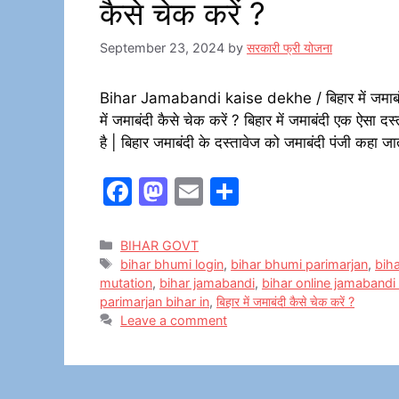
कैसे चेक करें ?
September 23, 2024
by
सरकारी फ्री योजना
Bihar Jamabandi kaise dekhe / बिहार में जमाबं
में जमाबंदी कैसे चेक करें ? बिहार में जमाबंदी एक ऐसा
है | बिहार जमाबंदी के दस्तावेज को जमाबंदी पंजी कहा ज
F
M
E
S
a
a
m
h
c
st
ai
ar
Categories
BIHAR GOVT
Tags
bihar bhumi login
,
bihar bhumi parimarjan
,
bih
e
o
l
e
mutation
,
bihar jamabandi
,
bihar online jamabandi 
b
d
parimarjan bihar in
,
बिहार में जमाबंदी कैसे चेक करें ?
Leave a comment
o
o
o
n
k