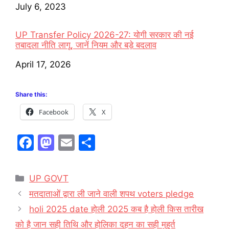
Date
July 6, 2023
UP Transfer Policy 2026-27: योगी सरकार की नई
तबादला नीति लागू, जानें नियम और बड़े बदलाव
Date
April 17, 2026
Share this:
Facebook
X
F
M
E
S
a
a
m
h
c
st
ai
ar
Categories
UP GOVT
e
o
l
e
मतदाताओं द्वारा ली जाने वाली शपथ voters pledge
b
d
holi 2025 date होली 2025 कब है होली किस तारीख
o
o
को है जान सही तिथि और होलिका दहन का सही मुहूर्त