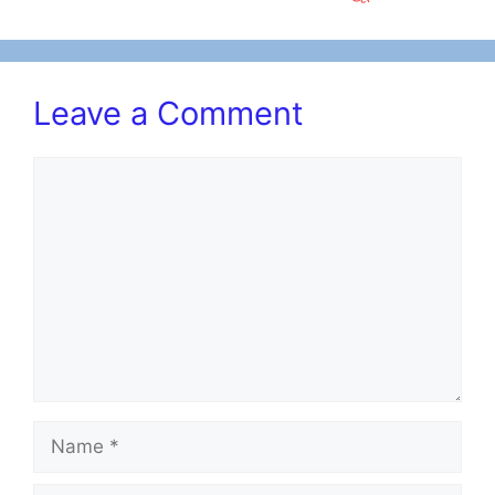
o
n
k
Leave a Comment
Comment
Name