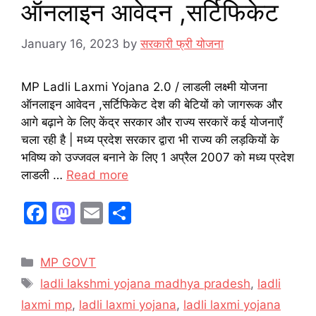
ऑनलाइन आवेदन ,सर्टिफिकेट
January 16, 2023
by
सरकारी फ्री योजना
MP Ladli Laxmi Yojana 2.0 / लाडली लक्ष्मी योजना
ऑनलाइन आवेदन ,सर्टिफिकेट देश की बेटियों को जागरूक और
आगे बढ़ाने के लिए केंद्र सरकार और राज्य सरकारें कई योजनाएँ
चला रही है | मध्य प्रदेश सरकार द्वारा भी राज्य की लड़कियों के
भविष्य को उज्जवल बनाने के लिए 1 अप्रैल 2007 को मध्य प्रदेश
लाडली …
Read more
F
M
E
S
a
a
m
h
c
st
ai
ar
Categories
MP GOVT
e
o
l
e
Tags
ladli lakshmi yojana madhya pradesh
,
ladli
b
d
laxmi mp
,
ladli laxmi yojana
,
ladli laxmi yojana