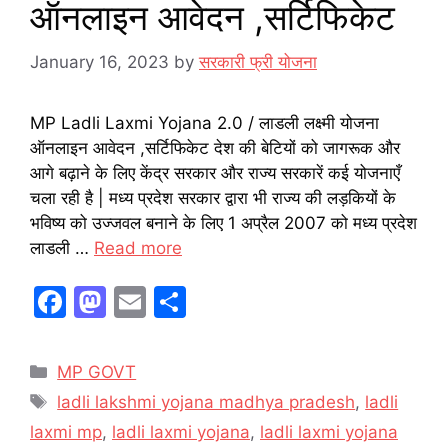
ऑनलाइन आवेदन ,सर्टिफिकेट
January 16, 2023
by
सरकारी फ्री योजना
MP Ladli Laxmi Yojana 2.0 / लाडली लक्ष्मी योजना
ऑनलाइन आवेदन ,सर्टिफिकेट देश की बेटियों को जागरूक और
आगे बढ़ाने के लिए केंद्र सरकार और राज्य सरकारें कई योजनाएँ
चला रही है | मध्य प्रदेश सरकार द्वारा भी राज्य की लड़कियों के
भविष्य को उज्जवल बनाने के लिए 1 अप्रैल 2007 को मध्य प्रदेश
लाडली …
Read more
F
M
E
S
a
a
m
h
c
st
ai
ar
Categories
MP GOVT
e
o
l
e
Tags
ladli lakshmi yojana madhya pradesh
,
ladli
b
d
laxmi mp
,
ladli laxmi yojana
,
ladli laxmi yojana