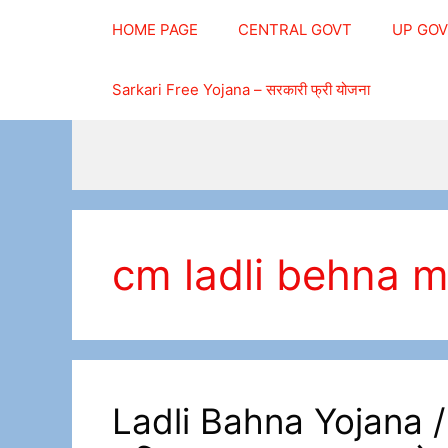
Skip
HOME PAGE
CENTRAL GOVT
UP GO
to
content
Sarkari Free Yojana – सरकारी फ्री योजना
cm ladli behna mp
Ladli Bahna Yojana / 