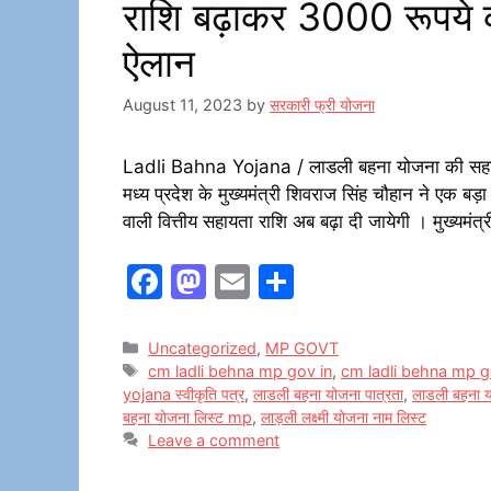
राशि बढ़ाकर 3000 रूपये की
ऐलान
August 11, 2023
by
सरकारी फ्री योजना
Ladli Bahna Yojana / लाडली बहना योजना की सहायत
मध्य प्रदेश के मुख्यमंत्री शिवराज सिंह चौहान ने एक ब
वाली वित्तीय सहायता राशि अब बढ़ा दी जायेगी । मुख्यमंत्
F
M
E
S
a
a
m
h
c
st
ai
ar
Categories
Uncategorized
,
MP GOVT
Tags
cm ladli behna mp gov in
,
cm ladli behna mp go
e
o
l
e
yojana स्वीकृति पत्र
,
लाडली बहना योजना पात्रता
,
लाडली बहना 
b
d
बहना योजना लिस्ट mp
,
लाड़ली लक्ष्मी योजना नाम लिस्ट
Leave a comment
o
o