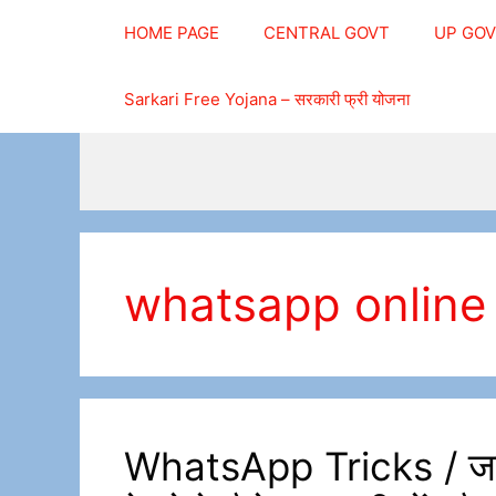
Skip
HOME PAGE
CENTRAL GOVT
UP GO
to
content
Sarkari Free Yojana – सरकारी फ्री योजना
whatsapp online 
WhatsApp Tricks / जानि