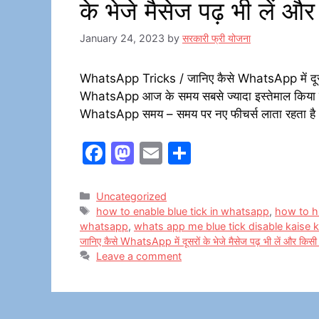
के भेजे मैसेज पढ़ भी लें 
January 24, 2023
by
सरकारी फ्री योजना
WhatsApp Tricks / जानिए कैसे WhatsApp में दूसरों
WhatsApp आज के समय सबसे ज्यादा इस्तेमाल किया जाने 
WhatsApp समय – समय पर नए फीचर्स लाता रहता है ।
F
M
E
S
a
a
m
h
c
st
ai
ar
Categories
Uncategorized
Tags
how to enable blue tick in whatsapp
,
how to hi
e
o
l
e
whatsapp
,
whats app me blue tick disable kaise 
b
d
जानिए कैसे WhatsApp में दूसरों के भेजे मैसेज पढ़ भी लें और किसी
Leave a comment
o
o
o
n
k