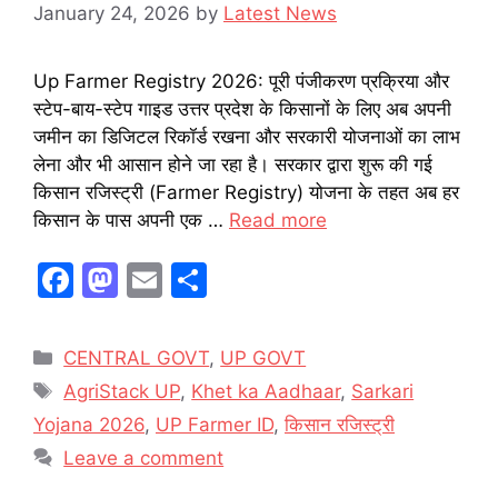
January 24, 2026
by
Latest News
Up Farmer Registry 2026: पूरी पंजीकरण प्रक्रिया और
स्टेप-बाय-स्टेप गाइड उत्तर प्रदेश के किसानों के लिए अब अपनी
जमीन का डिजिटल रिकॉर्ड रखना और सरकारी योजनाओं का लाभ
लेना और भी आसान होने जा रहा है। सरकार द्वारा शुरू की गई
किसान रजिस्ट्री (Farmer Registry) योजना के तहत अब हर
किसान के पास अपनी एक …
Read more
F
M
E
S
a
a
m
h
c
st
ai
ar
Categories
CENTRAL GOVT
,
UP GOVT
e
o
l
e
Tags
AgriStack UP
,
Khet ka Aadhaar
,
Sarkari
b
d
Yojana 2026
,
UP Farmer ID
,
किसान रजिस्ट्री
o
o
Leave a comment
o
n