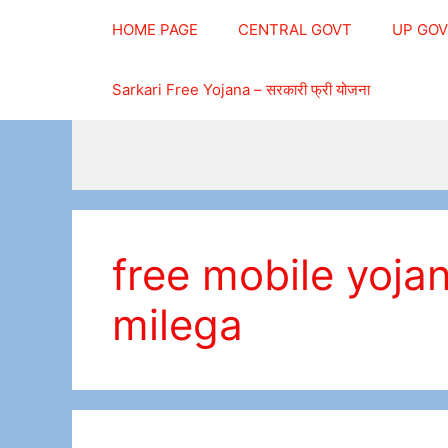
Skip
HOME PAGE
CENTRAL GOVT
UP GO
to
content
Sarkari Free Yojana – सरकारी फ्री योजना
free mobile yoj
milega