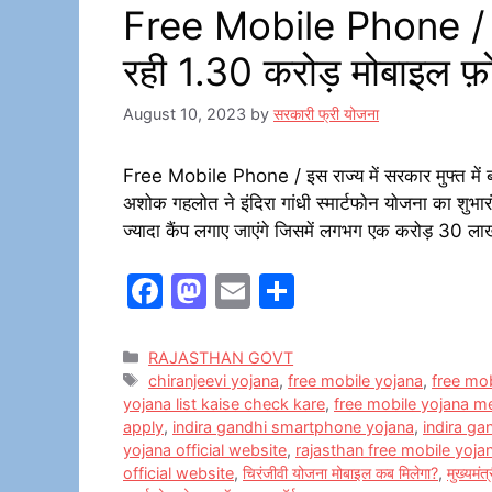
Free Mobile Phone / इस र
रही 1.30 करोड़ मोबाइल फ़
August 10, 2023
by
सरकारी फ्री योजना
Free Mobile Phone / इस राज्य में सरकार मुफ्त में बा
अशोक गहलोत ने इंदिरा गांधी स्मार्टफोन योजना का शुभारंभ
ज्यादा कैंप लगाए जाएंगे जिसमें लगभग एक करोड़ 30 ला
F
M
E
S
a
a
m
h
c
st
ai
ar
Categories
RAJASTHAN GOVT
Tags
chiranjeevi yojana
,
free mobile yojana
,
free mob
e
o
l
e
yojana list kaise check kare
,
free mobile yojana m
b
d
apply
,
indira gandhi smartphone yojana
,
indira ga
yojana official website
,
rajasthan free mobile yoj
o
o
official website
,
चिरंजीवी योजना मोबाइल कब मिलेगा?
,
मुख्यमं