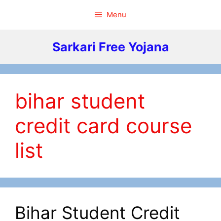
Skip
Menu
to
content
Sarkari Free Yojana
bihar student
credit card course
list
Bihar Student Credit