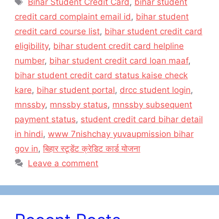
Tags
Bihar Student Credit Card
,
bihar student
b
d
credit card complaint email id
,
bihar student
o
o
credit card course list
,
bihar student credit card
o
n
eligibility
,
bihar student credit card helpline
k
number
,
bihar student credit card loan maaf
,
bihar student credit card status kaise check
kare
,
bihar student portal
,
drcc student login
,
mnssby
,
mnssby status
,
mnssby subsequent
payment status
,
student credit card bihar detail
in hindi
,
www 7nishchay yuvaupmission bihar
gov in
,
बिहार स्टूडेंट क्रेडिट कार्ड योजना
Leave a comment