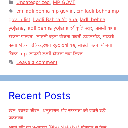
c
st
ai
ar
Categories
Uncategorized
,
MP GOVT
e
o
l
e
Tags
cm ladli behna mp gov in
,
cm ladli behna mp
b
d
gov in list
,
Ladli Bahna Yojana
,
ladli behna
o
o
yojana
,
ladli behna yojana स्वीकृति पत्र
,
लाडली बहना
o
n
योजना पात्रता
,
लाडली बहना योजना पावती डाउनलोड
,
लाडली
k
बहना योजना रजिस्ट्रेशन kyc online
,
लाडली बहना योजना
लिस्ट mp
,
लाड़ली लक्ष्मी योजना नाम लिस्ट
Leave a comment
Recent Posts
खेल: स्वस्थ जीवन, अनुशासन और सफलता की सबसे बड़ी
पाठशाला
अपने गाँव का भू-नक्शा (Bhu Naksha) मोबाइल से कैसे