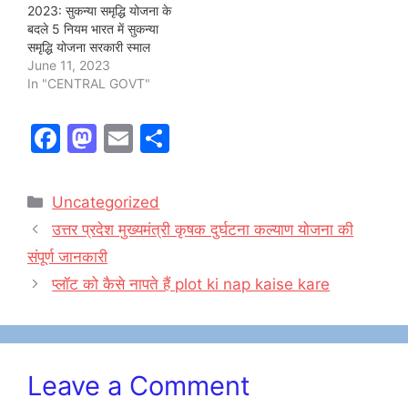
2023: सुकन्या समृद्धि योजना के
बदले 5 नियम भारत में सुकन्या
समृद्धि योजना सरकारी स्माल
सेविंग योजना केटेगरी में एक
June 11, 2023
पॉपुलर बचत योजना है। यह
In "CENTRAL GOVT"
योजना बेटियों के भविष्य को बेहतर
बनाने और उन्हें आर्थिक सुरक्षा
F
M
E
S
प्रदान करने के लिए लागू किया
गया है । यदि…
a
a
m
h
c
st
ai
ar
Categories
Uncategorized
e
o
l
e
उत्तर प्रदेश मुख्यमंत्री कृषक दुर्घटना कल्याण योजना की
b
d
संपूर्ण जानकारी
o
o
प्लॉट को कैसे नापते हैं plot ki nap kaise kare
o
n
k
Leave a Comment