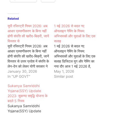
Related
यूपी रजिस्ट्री नियम 2026: अब
1 मई 2026 से बदल गए
आधार प्रमाणीकरण के बिना नहीं
ऑनलाइन गेमिंग के नियम:
होगी संपत्ति की खरीद-बिक्री, जानें
अभिभावकों और युवाओं के लिए एक
विस्तार से
सलाह
यूपी रजिस्ट्री नियम 2026: अब
1 मई 2026 से बदल गए
आधार प्रमाणीकरण के बिना नहीं
ऑनलाइन गेमिंग के नियम:
होगी संपत्ति की खरीद-बिक्री, जानें
अभिभावकों और युवाओं के लिए एक
विस्तार से उत्तर प्रदेश में संपत्ति के
सलाह डिजिटल युग और गेमिंग का
लेन-देन को लेकर योगी सरकार ने
नया दौर आज 1 मई 2026 है,
अब तक का सबसे बड़ा
January 30, 2026
और यह दिन भारतीय डिजिटल
May 1, 2026
प्रशासनिक सुधार लागू किया है।
In "UP GOVT"
इतिहास में एक महत्वपूर्ण मोड़ के
Similar post
राज्य कैबिनेट द्वारा 'उत्तर प्रदेश
रूप में दर्ज हो गया है। तकनीक के
Sukanya Samriddhi
ऑनलाइन दस्तावेज
विकास के…
Yojana(SSY) Update
रजिस्ट्रीकरण (प्रथम संशोधन)
2023: सुकन्या समृद्धि योजना के
नियमावली, 2024'…
बदले 5 नियम
Sukanya Samriddhi
Yojana(SSY) Update