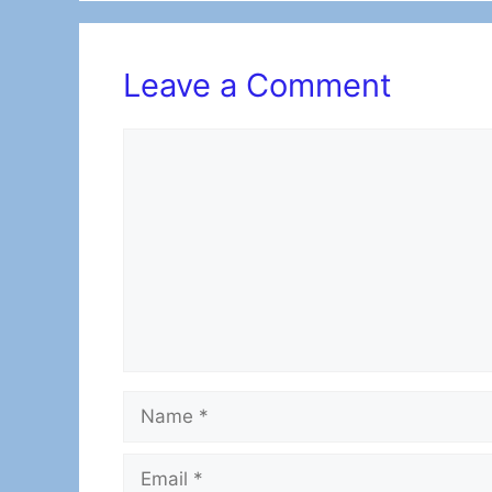
o
o
o
n
k
Leave a Comment
Comment
Name
Email