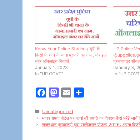
Know Your Police Station / यूपी के
UP Police Ver
किसी भी थाने के थाना प्रभारी का नाम , मोबाइल
@uppolice.gov.
नंबर ऑनलाइन निकालें
प्रमाणपत्र ऑनला
January 1, 2023
January 8, 
In "UP GOVT"
In "UP GOVT
F
M
E
S
a
a
m
h
c
st
ai
ar
Categories
Uncategorized
मानव संपदा पोर्टल पर पत्नी की संपत्ति का विवरण कैसे भरें? जाने
e
o
l
e
राजस्थान मुख्यमंत्री युवा स्वरोजगार योजना 2026: अपना बिज
b
d