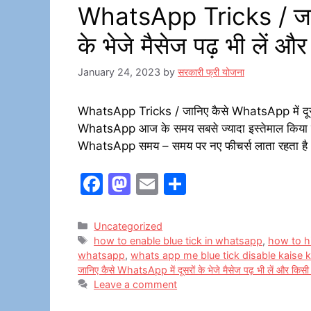
WhatsApp Tricks / जानि
के भेजे मैसेज पढ़ भी लें 
January 24, 2023
by
सरकारी फ्री योजना
WhatsApp Tricks / जानिए कैसे WhatsApp में दूसरों
WhatsApp आज के समय सबसे ज्यादा इस्तेमाल किया जाने 
WhatsApp समय – समय पर नए फीचर्स लाता रहता है ।
F
M
E
S
a
a
m
h
c
st
ai
ar
Categories
Uncategorized
Tags
how to enable blue tick in whatsapp
,
how to hi
e
o
l
e
whatsapp
,
whats app me blue tick disable kaise 
b
d
जानिए कैसे WhatsApp में दूसरों के भेजे मैसेज पढ़ भी लें और किसी
Leave a comment
o
o