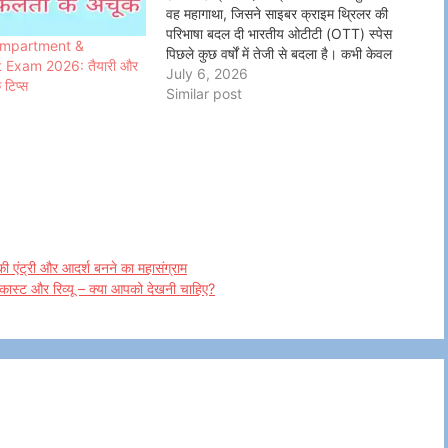
वह महागाथा, जिसने साइबर क्राइम थ्रिलर की
परिभाषा बदल दी भारतीय ओटीटी (OTT) स्पेस
mpartment &
पिछले कुछ वर्षों में तेजी से बदला है। कभी केवल
Exam 2026: तैयारी और
'क्राइम-ड्रामे' के नाम पर डार्क और हिंसक शो
July 6, 2026
टिप्स
का बोलबाला था, तो कभी कॉमेडी…
Similar post
6
की एंट्री और आदर्श बनने का महासंग्राम
ट और रिव्यू – क्या आपको देखनी चाहिए?