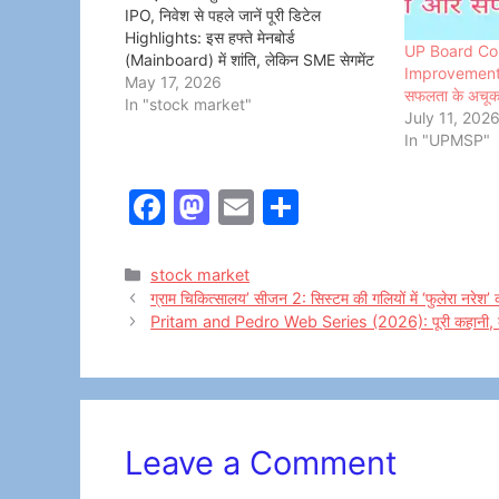
IPO, निवेश से पहले जानें पूरी डिटेल
Highlights: इस हफ्ते मेनबोर्ड
UP Board Co
(Mainboard) में शांति, लेकिन SME सेगमेंट
Improvement 
में भारी हलचल। NFP Sampoorna
May 17, 2026
सफलता के अचूक 
Foods से लेकर Vegorama Punjabi
In "stock market"
July 11, 202
Angithi तक, कई कंपनियों के आईपीओ…
In "UPMSP"
F
M
E
S
a
a
m
h
c
st
ai
ar
Categories
stock market
ग्राम चिकित्सालय’ सीजन 2: सिस्टम की गलियों में ‘फुलेरा नरेश’ 
e
o
l
e
Pritam and Pedro Web Series (2026): पूरी कहानी, कास्
b
d
o
o
o
n
k
Leave a Comment