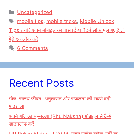
a
a
m
h
c
st
ai
ar
Categories
Uncategorized
e
o
l
e
Tags
mobile tips
,
mobile tricks
,
Mobile Unlock
b
d
Tips / यदि अपने मोबाइल का पासवर्ड या पैटर्न लॉक भूल गए हैं तो
o
o
ऐसे अनलॉक करें
o
n
6 Comments
k
Recent Posts
खेल: स्वस्थ जीवन, अनुशासन और सफलता की सबसे बड़ी
पाठशाला
अपने गाँव का भू-नक्शा (Bhu Naksha) मोबाइल से कैसे
डाउनलोड करें
UP Police SI Result 2026: उत्तर प्रदेश दरोगा भर्ती का