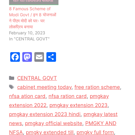
8 Famous Scheme of
Modi Govt / इन 8 योजनाओं
ने पीएम मोदी को घर- घर
लोकप्रिय बनाया
February 10, 2023
In "CENTRAL GOVT"
F
M
E
S
a
a
m
h
c
st
ai
ar
Categories
CENTRAL GOVT
e
o
l
e
Tags
cabinet meeting today
,
free ration scheme
,
b
d
nfsa ation card
,
nfsa ration card
,
pmgkay
o
o
extension 2022
,
pmgkay extension 2023
,
o
n
pmgkay extension 2023 hindi
,
pmgkay latest
k
news
,
pmgkay official website
,
PMGKY AND
NFSA
,
pmgky extended till
,
pmgky full form
,